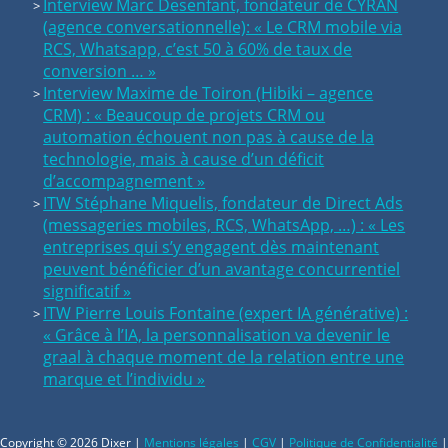
Interview Marc Desenfant, fondateur de CYRAN
(agence conversationnelle): « Le CRM mobile via
RCS, Whatsapp, c’est 50 à 60% de taux de
conversion … »
Interview Maxime de Toiron (Hibiki – agence
CRM) : « Beaucoup de projets CRM ou
automation échouent non pas à cause de la
technologie, mais à cause d’un déficit
d’accompagnement »
ITW Stéphane Miquelis, fondateur de Direct Ads
(messageries mobiles, RCS, WhatsApp, …) : « Les
entreprises qui s’y engagent dès maintenant
peuvent bénéficier d’un avantage concurrentiel
significatif »
ITW Pierre Louis Fontaine (expert IA générative) :
« Grâce à l’IA, la personnalisation va devenir le
graal à chaque moment de la relation entre une
marque et l’individu »
Copyright © 2026 Dixer |
Mentions légales
|
CGV
|
Politique de Confidentialité
|