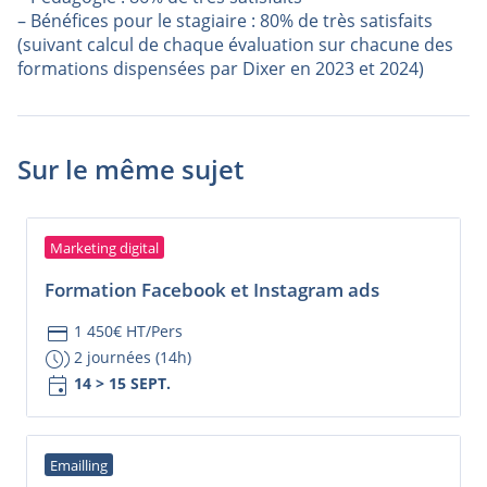
– Bénéfices pour le stagiaire : 80% de très satisfaits
(suivant calcul de chaque évaluation sur chacune des
formations dispensées par Dixer en 2023 et 2024)
Sur le même sujet
Marketing digital
Formation Facebook et Instagram ads
credit_card
1 450€ HT/Pers
browse_gallery
2 journées (14h)
event
14 > 15 SEPT.
Emailling