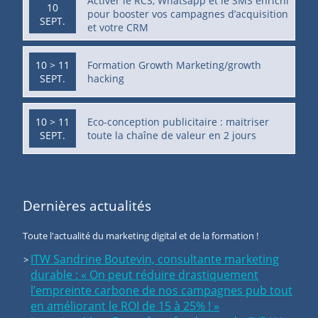
Activer le RCS, Whatsapp et le SMS enrichi
10
pour booster vos campagnes d’acquisition
SEPT.
et votre CRM
10 > 11
Formation Growth Marketing/growth
SEPT.
hacking
10 > 11
Eco-conception publicitaire : maitriser
SEPT.
toute la chaîne de valeur en 2 jours
Dernières actualités
Toute l'actualité du marketing digital et de la formation !
ITW Sandrine Boutevin, consultante marketing
durable : « On peut réduire drastiquement
l’empreinte carbone de nos campagnes pub tout
en améliorant le ROI de 15 à 25% ! »