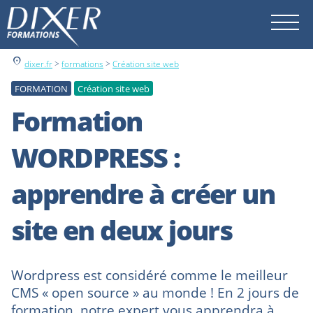
location_on
dixer.fr
>
formations
>
Création site web
FORMATION
Création site web
Formation
WORDPRESS :
apprendre à créer un
site en deux jours
Wordpress est considéré comme le meilleur
CMS « open source » au monde ! En 2 jours de
formation, notre expert vous apprendra à