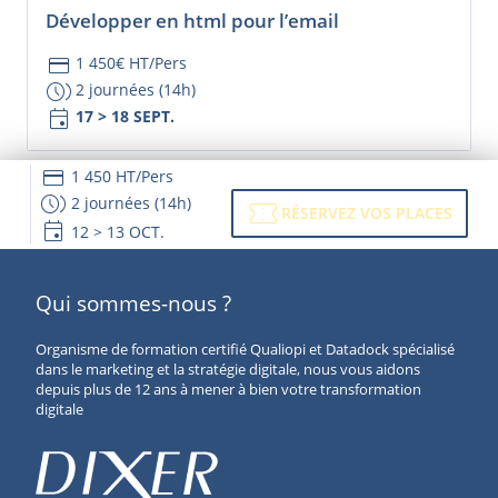
Développer en html pour l’email
credit_card
1 450€ HT/Pers
browse_gallery
2 journées (14h)
event
17 > 18 SEPT.
credit_card
1 450 HT/Pers
browse_gallery
2 journées (14h)
confirmation_number
RÉSERVEZ VOS PLACES
event
12 > 13 OCT.
Qui sommes-nous ?
Organisme de formation certifié Qualiopi et Datadock spécialisé
dans le marketing et la stratégie digitale, nous vous aidons
depuis plus de 12 ans à mener à bien votre transformation
digitale