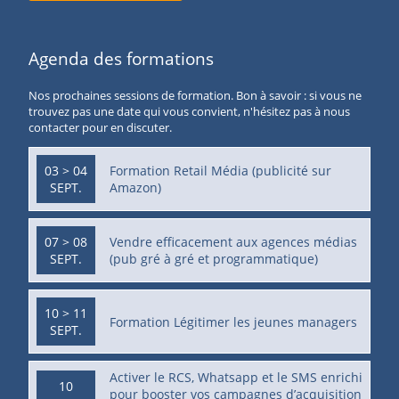
Agenda des formations
Nos prochaines sessions de formation. Bon à savoir : si vous ne
trouvez pas une date qui vous convient, n'hésitez pas à nous
contacter pour en discuter.
03 > 04
Formation Retail Média (publicité sur
SEPT.
Amazon)
07 > 08
Vendre efficacement aux agences médias
SEPT.
(pub gré à gré et programmatique)
10 > 11
Formation Légitimer les jeunes managers
SEPT.
Activer le RCS, Whatsapp et le SMS enrichi
10
pour booster vos campagnes d’acquisition