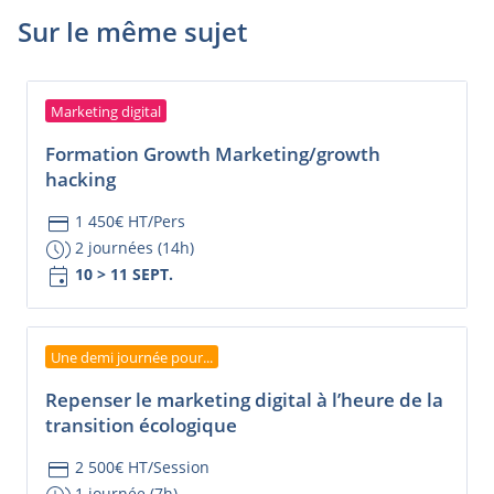
Sur le même sujet
Marketing digital
Formation Growth Marketing/growth
hacking
credit_card
1 450€ HT/Pers
browse_gallery
2 journées (14h)
event
10 > 11 SEPT.
Une demi journée pour...
Repenser le marketing digital à l’heure de la
transition écologique
credit_card
2 500€ HT/Session
1 journée (7h)