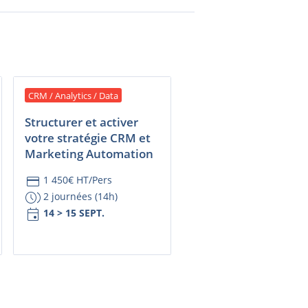
CRM / Analytics / Data
Structurer et activer
votre stratégie CRM et
Marketing Automation
credit_card
1 450€ HT/Pers
browse_gallery
2 journées (14h)
event
14 > 15 SEPT.
CONSULTER LA FICHE