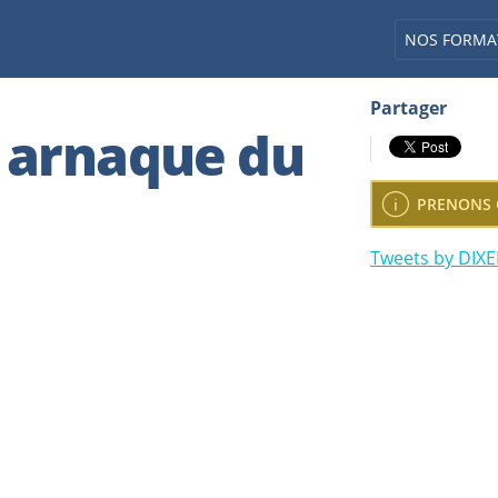
NOS FORMA
Partager
 arnaque du
info
PRENONS 
Tweets by DIX