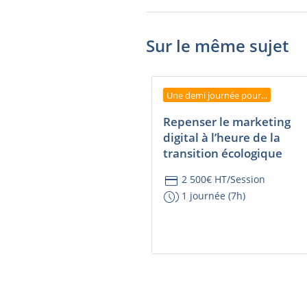
Sur le même sujet
Une demi journée pour...
Repenser le marketing
digital à l’heure de la
transition écologique
credit_card
2 500€ HT/Session
browse_gallery
1 journée (7h)
CONSULTER LA FICHE