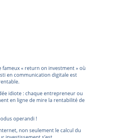
le fameux « return on investment » où
sti en communication digitale est
rentable.
’idée idiote : chaque entrepreneur ou
nt en ligne de mire la rentabilité de
 modus operandi !
’internet, non seulement le calcul du
ur investissement s’est