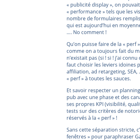
« publicité display », on pouvai
« performance » tels que les vis
nombre de formulaires remplis 
qui est aujourd’hui en moyenne,
…. No comment !
Qu’on puisse faire de la « perf 
comme on a toujours fait du ma
n’existait pas (si ! si ! j’ai con
faut choisir les leviers idoines
affiliation, ad retargeting, SEA
« perf » à toutes les sauces.
Et savoir respecter un planni
pub avec une phase et des cana
ses propres KPI (visibilité, qu
tests sur des critères de notor
réservés à la « perf » !
Sans cette séparation stricte, c
fenêtres » pour paraphraser Ga