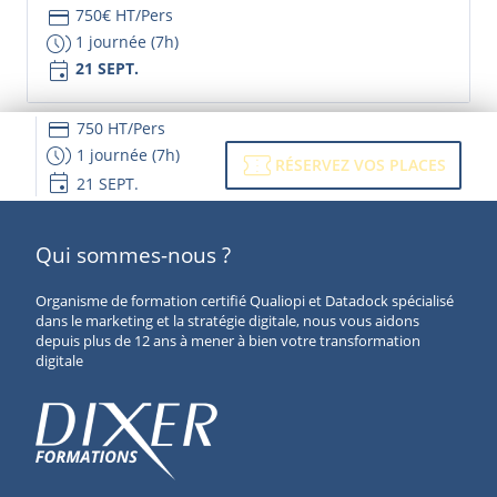
credit_card
750€ HT/Pers
browse_gallery
1 journée (7h)
event
21 SEPT.
credit_card
750 HT/Pers
browse_gallery
1 journée (7h)
confirmation_number
RÉSERVEZ VOS PLACES
event
21 SEPT.
Qui sommes-nous ?
Organisme de formation certifié Qualiopi et Datadock spécialisé
dans le marketing et la stratégie digitale, nous vous aidons
depuis plus de 12 ans à mener à bien votre transformation
digitale