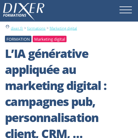
location_on
dixer.fr
>
formations
>
Marketing digital
FORMATION
Marketing digital
L’IA générative
appliquée au
marketing digital :
campagnes pub,
personnalisation
client, CRM, …