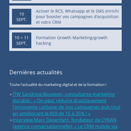
Activer le RCS, Whatsapp et le SMS enrichi
10
pour booster vos campagnes d’acquisition
SEPT.
et votre CRM
10 > 11
Formation Growth Marketing/growth
SEPT.
hacking
Dernières actualités
Toute l'actualité du marketing digital et de la formation !
ITW Sandrine Boutevin, consultante marketing
durable : « On peut réduire drastiquement
l’empreinte carbone de nos campagnes pub tout
en améliorant le ROI de 15 à 25% ! »
Interview Marc Desenfant, fondateur de CYRAN
(agence conversationnelle): « Le CRM mobile via