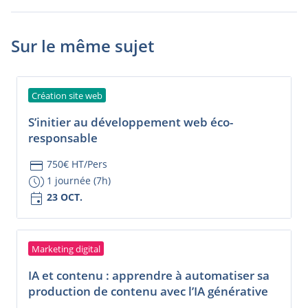
Sur le même sujet
Création site web
S’initier au développement web éco-
responsable
credit_card
750€ HT/Pers
browse_gallery
1 journée (7h)
event
23 OCT.
Marketing digital
IA et contenu : apprendre à automatiser sa
production de contenu avec l’IA générative